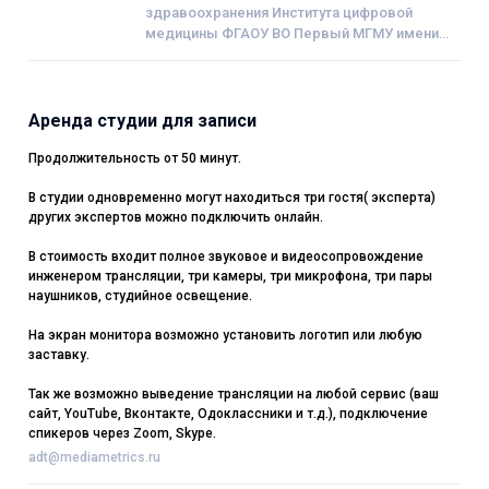
здравоохранения Института цифровой
медицины ФГАОУ ВО Первый МГМУ имени
И.М. Сеченова
Аренда студии для записи
Продолжительность от 50 минут.
В студии одновременно могут находиться три гостя( эксперта)
других экспертов можно подключить онлайн.
В стоимость входит полное звуковое и видеосопровождение
инженером трансляции, три камеры, три микрофона, три пары
наушников, студийное освещение.
На экран монитора возможно установить логотип или любую
заставку.
Так же возможно выведение трансляции на любой сервис (ваш
сайт, YouTube, Вконтакте, Одоклассники и т.д.), подключение
спикеров через Zoom, Skype.
adt@mediametrics.ru