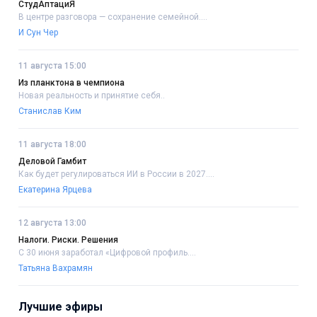
СтудАптациЯ
В центре разговора — сохранение семейной....
И Сун Чер
11 августа 15:00
Из планктона в чемпиона
Новая реальность и принятие себя..
Станислав Ким
11 августа 18:00
Деловой Гамбит
Как будет регулироваться ИИ в России в 2027....
Екатерина Ярцева
12 августа 13:00
Налоги. Риски. Решения
С 30 июня заработал «Цифровой профиль....
Татьяна Вахрамян
Лучшие эфиры