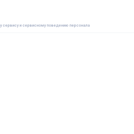
му сервису и сервисному поведению персонала