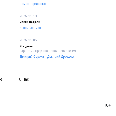
Роман Тарасенко
2025-11-13
Итоги недели
Игорь Костиков
2025-11-05
Я в деле!
Стратегия прорыва:новая психология
Дмитрий Сорока
Дмитрий Дроздов
е
О Нас
18+