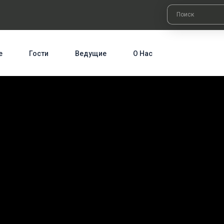
е
Гости
Ведущие
О Нас