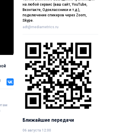
на любой сервис (ваш сайт, YouTube,
Вконтакте, Одоклассники и т.д.),
подключение спикеров через Zoom,
Skype.
adt@mediametrics.ru
ной
я
угам
я
Ближайшие передачи
06 августа 12:00