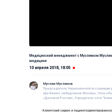
Медицинский менеджмент с Муслимом Муслимо
медицине
10 апреля 2018, 18:05
Муслим Муслимов
Председатель Национальной ассоциации 
при бизнес омбудсмене Москвы, Член общ
«Деловой России», Учредитель сети “Клин
Клиентский сервис и пациентоориентированнос