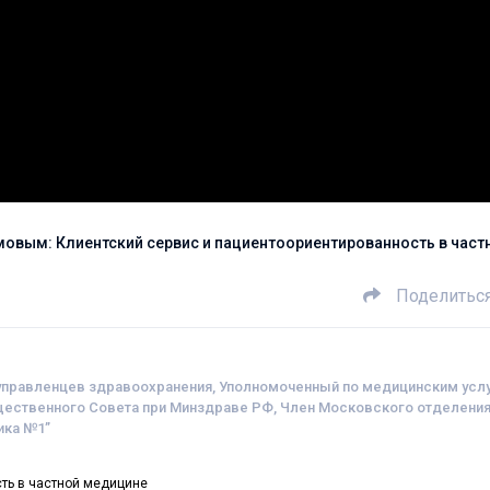
вым: Клиентский сервис и пациентоориентированность в част
Поделитьс
управленцев здравоохранения, Уполномоченный по медицинским усл
ественного Совета при Минздраве РФ, Член Московского отделени
ика №1”
ть в частной медицине