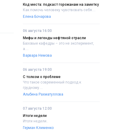
Код места: подкаст горожанам на заметку
Как помочь человеку чувствовать себя....
Елена Бочарова
06 августа 16:00
Мифы и легенды нефтяной отрасли
Базовые кафедры – это не эксперимент,
а....
Варвара Немова
06 августа 19:00
С толком о проблеме
Что такое современный подход к
грудному....
Альбина Рахматуллова
07 августа 12:00
Итоги недели
Итоги недели..
Герман Клименко