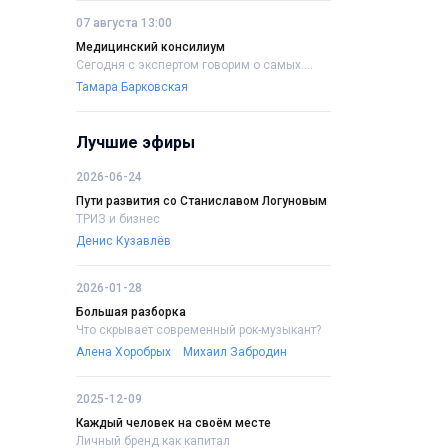
07 августа 13:00
Медицинский консилиум
Сегодня с экспертом говорим о самых....
Тамара Барковская
Лучшие эфиры
2026-06-24
Пути развития со Станиславом Логуновым
ТРИЗ и бизнес
Денис Кузавлёв
2026-01-28
Большая разборка
Что скрывает современный рок-музыкант?
Алена Хоробрых
Михаил Забродин
2025-12-09
Каждый человек на своём месте
Личный бренд как капитал