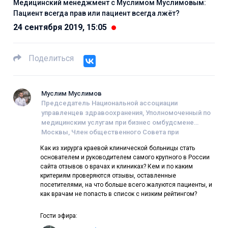
Медицинский менеджмент с Муслимом Муслимовым:
Пациент всегда прав или пациент всегда лжёт?
24 сентября 2019, 15:05
Поделиться
Муслим Муслимов
Председатель Национальной ассоциации
управленцев здравоохранения, Уполномоченный по
медицинским услугам при бизнес омбудсмене
Москвы, Член общественного Совета при
Минздраве РФ, Член Московского отделения
Как из хирурга краевой клинической больницы стать
«Деловой России», Учредитель сети “Клиника №1”
основателем и руководителем самого крупного в России
сайта отзывов о врачах и клиниках? Кем и по каким
критериям проверяются отзывы, оставленные
посетителями, на что больше всего жалуются пациенты, и
как врачам не попасть в список с низким рейтингом?
Гости эфира: