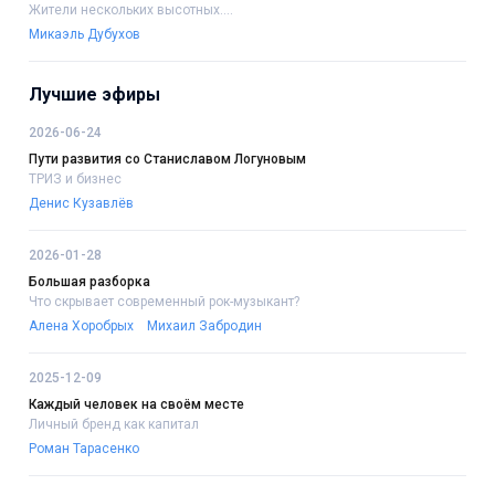
Жители нескольких высотных....
Микаэль Дубухов
Лучшие эфиры
2026-06-24
Пути развития со Станиславом Логуновым
ТРИЗ и бизнес
Денис Кузавлёв
2026-01-28
Большая разборка
Что скрывает современный рок-музыкант?
Алена Хоробрых
Михаил Забродин
2025-12-09
Каждый человек на своём месте
Личный бренд как капитал
Роман Тарасенко