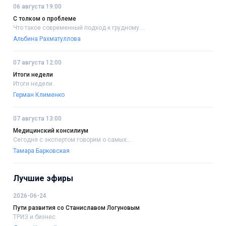
06 августа 19:00
С толком о проблеме
Что такое современный подход к грудному....
Альбина Рахматуллова
07 августа 12:00
Итоги недели
Итоги недели..
Герман Клименко
07 августа 13:00
Медицинский консилиум
Сегодня с экспертом говорим о самых....
Тамара Барковская
Лучшие эфиры
2026-06-24
Пути развития со Станиславом Логуновым
ТРИЗ и бизнес