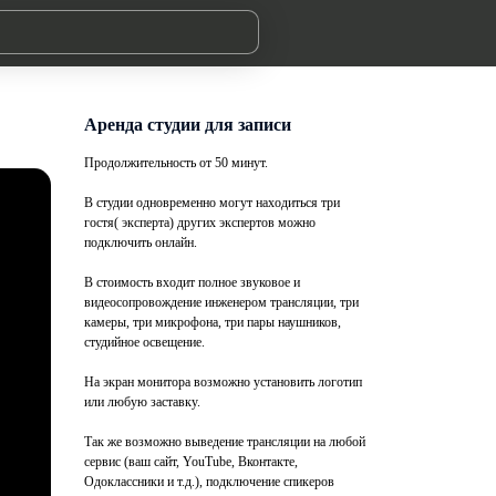
Аренда студии для записи
Продолжительность от 50 минут.
В студии одновременно могут находиться три
гостя( эксперта) других экспертов можно
подключить онлайн.
В стоимость входит полное звуковое и
видеосопровождение инженером трансляции, три
камеры, три микрофона, три пары наушников,
студийное освещение.
На экран монитора возможно установить логотип
или любую заставку.
Так же возможно выведение трансляции на любой
сервис (ваш сайт, YouTube, Вконтакте,
Одоклассники и т.д.), подключение спикеров