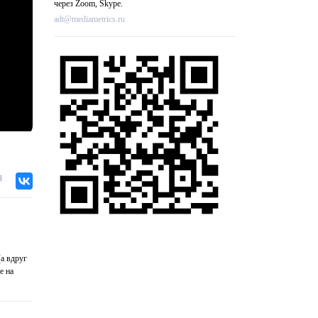
через Zoom, Skype.
adt@mediametrics.ru
я
(а вдруг
е на