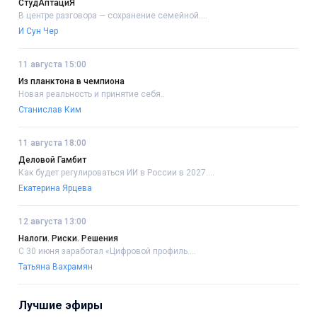
СтудАптациЯ
В центре разговора — сохранение семейной....
И Сун Чер
11 августа 15:00
Из планктона в чемпиона
Новая реальность и принятие себя..
Станислав Ким
11 августа 18:00
Деловой Гамбит
Как будет регулироваться ИИ в России в 2027....
Екатерина Ярцева
12 августа 13:00
Налоги. Риски. Решения
С 30 июня заработал «Цифровой профиль....
Татьяна Вахрамян
Лучшие эфиры