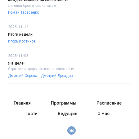
Каждый человек на своём месте
Личный бренд как капитал
Роман Тарасенко
2025-11-13
Итоги недели
Игорь Костиков
2025-11-05
Я в деле!
Стратегия прорыва:новая психология
Дмитрий Сорока
Дмитрий Дроздов
Главная
Программы
Расписание
Гости
Ведущие
О Нас