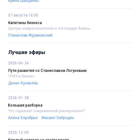
Ирина Швиденко
07 августа 16:00
Капитаны бизнеса
Центры нейропсихологии и логопедии Алёны....
Станислав Жураковский
Лучшие эфиры
2026-06-24
Пути развития со Станиславом Логуновым
ТРИЗ и бизнес
Денис Кузавлёв
2026-01-28
Большая разборка
Что скрывает современный рок-музыкант?
Алена Хоробрых
Михаил Забродин
2025-12-09