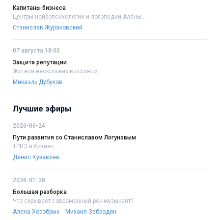
Капитаны бизнеса
Центры нейропсихологии и логопедии Алёны....
Станислав Жураковский
07 августа 18:00
Защита репутации
Жители нескольких высотных....
Микаэль Дубухов
Лучшие эфиры
2026-06-24
Пути развития со Станиславом Логуновым
ТРИЗ и бизнес
Денис Кузавлёв
2026-01-28
Большая разборка
Что скрывает современный рок-музыкант?
Алена Хоробрых
Михаил Забродин