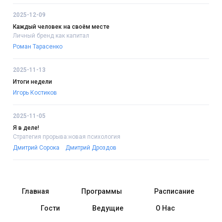
2025-12-09
Каждый человек на своём месте
Личный бренд как капитал
Роман Тарасенко
2025-11-13
Итоги недели
Игорь Костиков
2025-11-05
Я в деле!
Стратегия прорыва:новая психология
Дмитрий Сорока
Дмитрий Дроздов
Главная
Программы
Расписание
Гости
Ведущие
О Нас