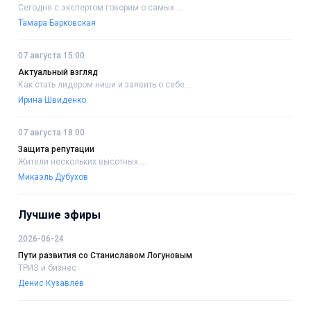
Сегодня с экспертом говорим о самых....
Тамара Барковская
07 августа 15:00
Актуальный взгляд
Как стать лидером ниши и заявить о себе....
Ирина Швиденко
07 августа 18:00
Защита репутации
Жители нескольких высотных....
Микаэль Дубухов
Лучшие эфиры
2026-06-24
Пути развития со Станиславом Логуновым
ТРИЗ и бизнес
Денис Кузавлёв