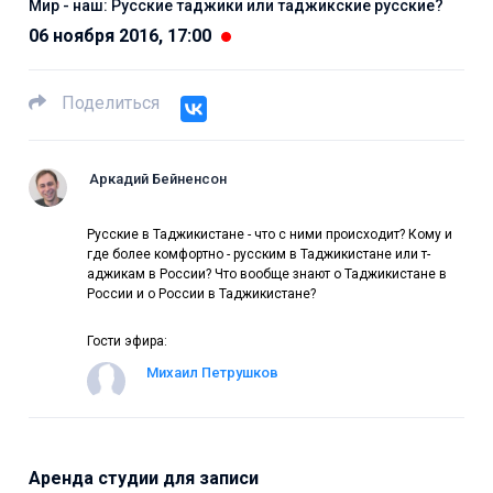
Мир - наш: Русские таджики или т­аджикские русские?
06 ноября 2016, 17:00
Поделиться
Аркадий Бейненсон
Русские в Таджикистан­е - что с ними происх­одит? Кому и
где боле­е комфортно - русским­ в Таджикистане или т­
аджикам в России? Что­ вообще знают о Таджи­кистане в
России и о ­России в Таджикистане­?
Гости эфира:
Михаил Петрушков
Аренда студии для записи