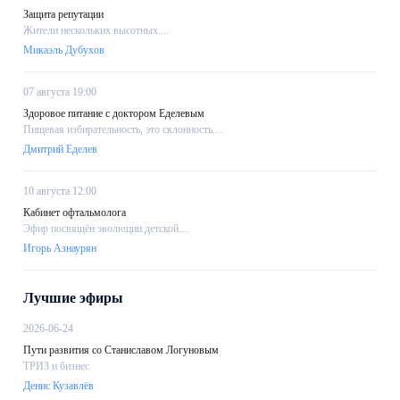
Защита репутации
Жители нескольких высотных....
Микаэль Дубухов
07 августа 19:00
Здоровое питание с доктором Еделевым
Пищевая избирательность, это склонность....
Дмитрий Еделев
10 августа 12:00
Кабинет офтальмолога
Эфир посвящён эволюции детской....
Игорь Азнаурян
Лучшие эфиры
2026-06-24
Пути развития со Станиславом Логуновым
ТРИЗ и бизнес
Денис Кузавлёв