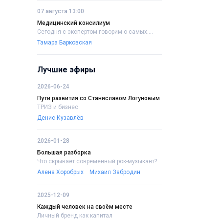
07 августа 13:00
Медицинский консилиум
Сегодня с экспертом говорим о самых....
Тамара Барковская
Лучшие эфиры
2026-06-24
Пути развития со Станиславом Логуновым
ТРИЗ и бизнес
Денис Кузавлёв
2026-01-28
Большая разборка
Что скрывает современный рок-музыкант?
Алена Хоробрых
Михаил Забродин
2025-12-09
Каждый человек на своём месте
Личный бренд как капитал