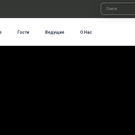
е
Гости
Ведущие
О Нас