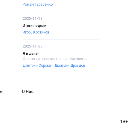
Роман Тарасенко
2025-11-13
Итоги недели
Игорь Костиков
2025-11-05
Я в деле!
Стратегия прорыва:новая психология
Дмитрий Сорока
Дмитрий Дроздов
е
О Нас
18+