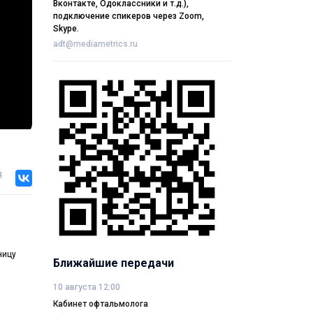
Вконтакте, Одоклассники и т.д.),
подключение спикеров через Zoom,
Skype.
adt@mediametrics.ru
я
ницу
Ближайшие передачи
10 августа 12:00
Кабинет офтальмолога