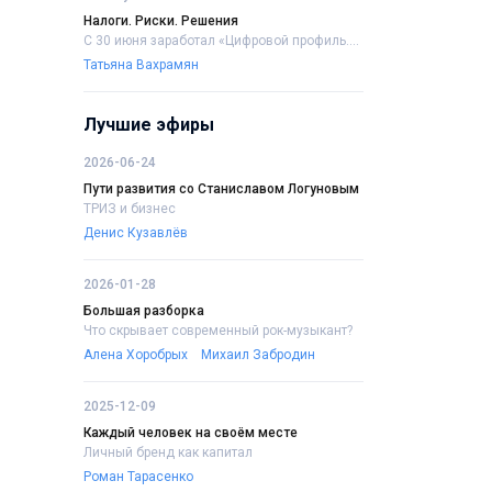
Налоги. Риски. Решения
С 30 июня заработал «Цифровой профиль....
Татьяна Вахрамян
Лучшие эфиры
2026-06-24
Пути развития со Станиславом Логуновым
ТРИЗ и бизнес
Денис Кузавлёв
2026-01-28
Большая разборка
Что скрывает современный рок-музыкант?
Алена Хоробрых
Михаил Забродин
2025-12-09
Каждый человек на своём месте
Личный бренд как капитал
Роман Тарасенко