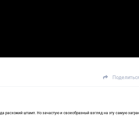
Поделитьс
егда расхожий штамп. Но зачастую и своеобразный взгляд на эту самую загра