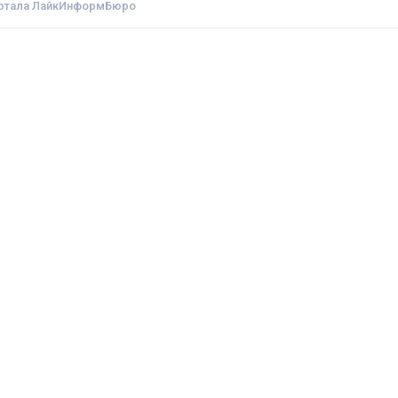
портала ЛайкИнформБюро