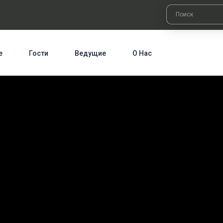
е
Гости
Ведущие
О Нас