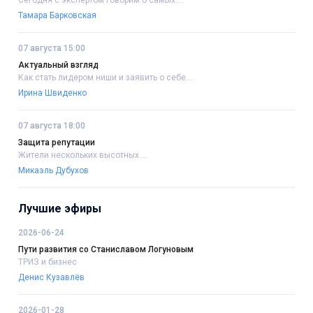
Тамара Барковская
07 августа 15:00
Актуальный взгляд
Как стать лидером ниши и заявить о себе....
Ирина Швиденко
07 августа 18:00
Защита репутации
Жители нескольких высотных....
Микаэль Дубухов
Лучшие эфиры
2026-06-24
Пути развития со Станиславом Логуновым
ТРИЗ и бизнес
Денис Кузавлёв
2026-01-28