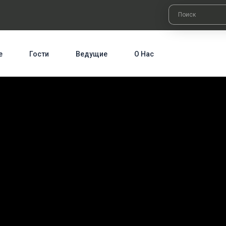
е
Гости
Ведущие
О Нас