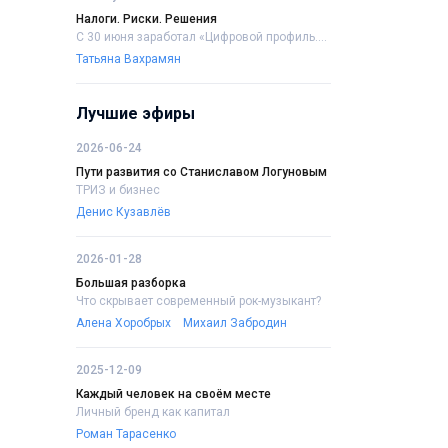
Налоги. Риски. Решения
С 30 июня заработал «Цифровой профиль....
Татьяна Вахрамян
Лучшие эфиры
2026-06-24
Пути развития со Станиславом Логуновым
ТРИЗ и бизнес
Денис Кузавлёв
2026-01-28
Большая разборка
Что скрывает современный рок-музыкант?
Алена Хоробрых
Михаил Забродин
2025-12-09
Каждый человек на своём месте
Личный бренд как капитал
Роман Тарасенко