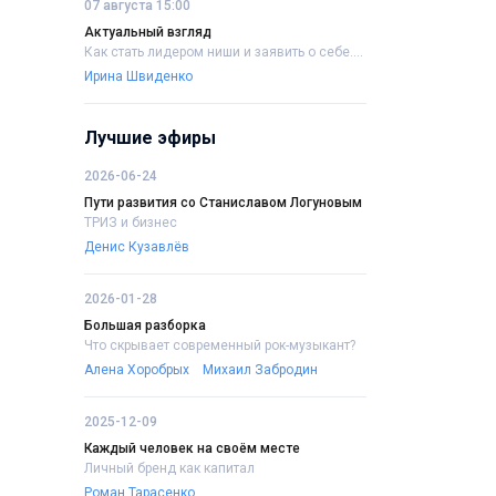
07 августа 15:00
Актуальный взгляд
Как стать лидером ниши и заявить о себе....
Ирина Швиденко
Лучшие эфиры
2026-06-24
Пути развития со Станиславом Логуновым
ТРИЗ и бизнес
Денис Кузавлёв
2026-01-28
Большая разборка
Что скрывает современный рок-музыкант?
Алена Хоробрых
Михаил Забродин
2025-12-09
Каждый человек на своём месте
Личный бренд как капитал
Роман Тарасенко