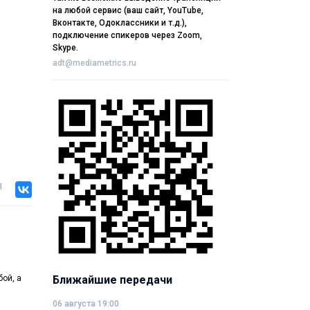
на любой сервис (ваш сайт, YouTube,
Вконтакте, Одоклассники и т.д.),
подключение спикеров через Zoom,
Skype.
adt@mediametrics.ru
я
ой, а
Ближайшие передачи
06 августа 19:00