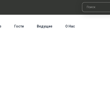
е
Гости
Ведущие
О Нас