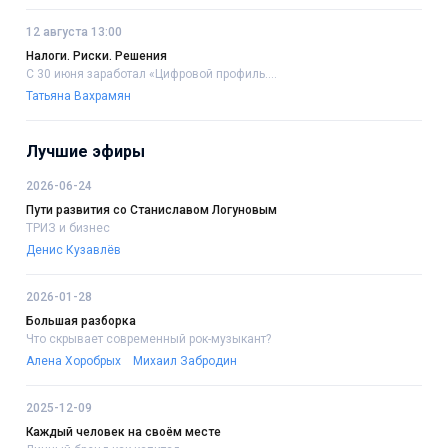
12 августа 13:00
Налоги. Риски. Решения
С 30 июня заработал «Цифровой профиль....
Татьяна Вахрамян
Лучшие эфиры
2026-06-24
Пути развития со Станиславом Логуновым
ТРИЗ и бизнес
Денис Кузавлёв
2026-01-28
Большая разборка
Что скрывает современный рок-музыкант?
Алена Хоробрых
Михаил Забродин
2025-12-09
Каждый человек на своём месте