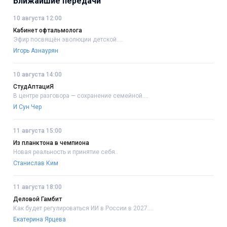
Ближайшие передачи
10 августа 12:00
Кабинет офтальмолога
Эфир посвящён эволюции детской....
Игорь Азнаурян
10 августа 14:00
СтудАптациЯ
В центре разговора — сохранение семейной....
И Сун Чер
11 августа 15:00
Из планктона в чемпиона
Новая реальность и принятие себя..
Станислав Ким
11 августа 18:00
Деловой Гамбит
Как будет регулироваться ИИ в России в 2027....
Екатерина Ярцева