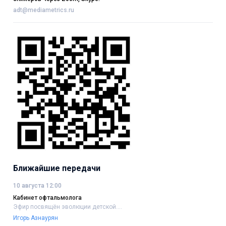
adt@mediametrics.ru
Ближайшие передачи
10 августа 12:00
Кабинет офтальмолога
Эфир посвящён эволюции детской....
Игорь Азнаурян