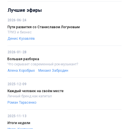
Лучшие эфиры
2026-06-24
Пути развития со Станиславом Логуновым
ТРИЗ и бизнес
Денис Кузавлёв
2026-01-28
Большая разборка
Что скрывает современный рок-музыкант?
Алена Хоробрых
Михаил Забродин
2025-12-09
Каждый человек на своём месте
Личный бренд как капитал
Роман Тарасенко
2025-11-13
Итоги недели