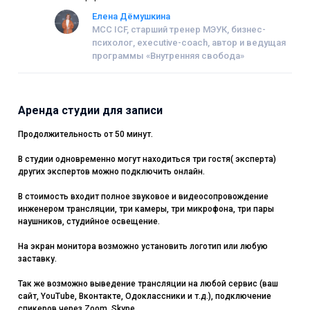
Елена Дёмушкина
МСС ICF, старший тренер МЭУК, бизнес-
психолог, executive-coach, автор и ведущая
программы «Внутренняя свобода»
Аренда студии для записи
Продолжительность от 50 минут.
В студии одновременно могут находиться три гостя( эксперта)
других экспертов можно подключить онлайн.
В стоимость входит полное звуковое и видеосопровождение
инженером трансляции, три камеры, три микрофона, три пары
наушников, студийное освещение.
На экран монитора возможно установить логотип или любую
заставку.
Так же возможно выведение трансляции на любой сервис (ваш
сайт, YouTube, Вконтакте, Одоклассники и т.д.), подключение
спикеров через Zoom, Skype.