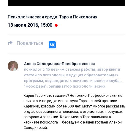
Психологическая среда: Таро и Психология
13 июля 2016, 15:00
Поделиться
Алена Солодилова-Преображенская
психолог с 15 летним стажем работы, автор книг и
статей по психологии, ведущая образовательных
программ, соучредитель психологического клуба
"Ноосфера", организатор психологических
фестивалей, член Гильдии психологов,
Карты Таро – это гадание? Не только. Профессиональные
психотерапевтов и тренеров.
психологи не редко используют Таро в своей практике.
Картинки, которым более 500 лет, могут многое рассказать
о душе современного человека, о его мотивах, поступках,
ресурсах и развитии. Какое место Таро занимают в
кабинете психолога – беседуем с нашей гостьей Аленой
Солодиловой.