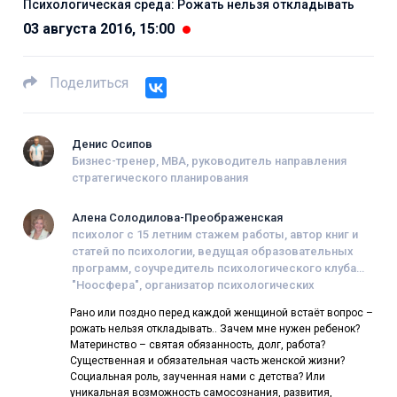
Психологическая среда: Рожать нельзя откладывать
03 августа 2016, 15:00
Поделиться
Денис Осипов
Бизнес-тренер, MBA, руководитель направления
стратегического планирования
Алена Солодилова-Преображенская
психолог с 15 летним стажем работы, автор книг и
статей по психологии, ведущая образовательных
программ, соучредитель психологического клуба
"Ноосфера", организатор психологических
фестивалей, член Гильдии психологов,
Рано или поздно перед каждой женщиной встаёт вопрос –
психотерапевтов и тренеров.
рожать нельзя откладывать.. Зачем мне нужен ребенок?
Материнство – святая обязанность, долг, работа?
Существенная и обязательная часть женской жизни?
Социальная роль, заученная нами с детства? Или
уникальная возможность самосознания, развития,