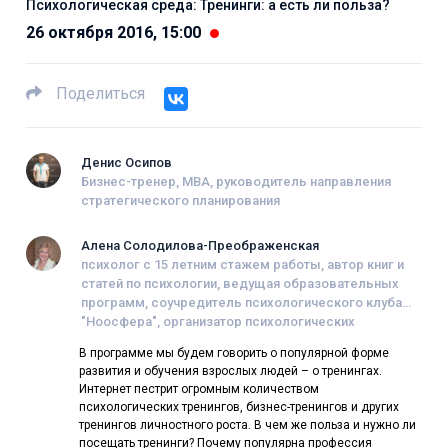
Психологическая среда: Тренинги: а есть ли польза?
26 октября 2016, 15:00
Поделиться
Денис Осипов
Бизнес-тренер, MBA, руководитель направления
стратегического планирования
Алена Солодилова-Преображенская
психолог с 15 летним стажем работы, автор книг и
статей по психологии, ведущая образовательных
программ, соучредитель психологического клуба
"Ноосфера", организатор психологических
фестивалей, член Гильдии психологов,
В программе мы будем говорить о популярной форме
психотерапевтов и тренеров.
развития и обучения взрослых людей – о тренингах.
Интернет пестрит огромным количеством
психологических тренингов, бизнес-тренингов и других
тренингов личностного роста. В чем же польза и нужно ли
посещать тренинги? Почему популярна профессия