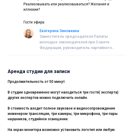
Реализовывать или реализовываться? Желания и
иллюзии?
Гости эфира:
Екатерина Зиновкина
Заместитель председателя Палаты
молодых законодателей при Совете
Федерации, руководитель партийного
проекта "Гражданский университет" в Санкт-
петербурге, депутат, заместитель главы МО
"округ Петровский"
Аренда студии для записи
Продолжительность от 50 минут.
В студии одновременно могут находиться три гостя( эксперта)
других экспертов можно подключить онлайн.
В стоимость входит полное звуковое и видеосопровождение
инженером трансляции, три камеры, три микрофона, три пары
наушников, студийное освещение.
На экран монитора возможно установить логотип или любую