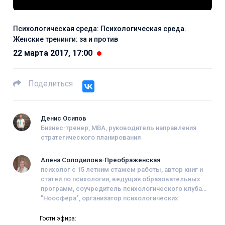
Психологическая среда: Психологическая среда.
Женские тренинги: за и против
22 марта 2017, 17:00
Поделиться
Денис Осипов
Бизнес-тренер, MBA, руководитель направления
стратегического планирования
Алена Солодилова-Преображенская
психолог с 15 летним стажем работы, автор книг и
статей по психологии, ведущая образовательных
программ, соучредитель психологического клуба
"Ноосфера", организатор психологических
фестивалей, член Гильдии психологов,
психотерапевтов и тренеров.
Гости эфира: