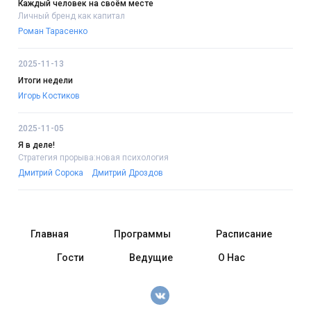
Каждый человек на своём месте
Личный бренд как капитал
Роман Тарасенко
2025-11-13
Итоги недели
Игорь Костиков
2025-11-05
Я в деле!
Стратегия прорыва:новая психология
Дмитрий Сорока
Дмитрий Дроздов
Главная
Программы
Расписание
Гости
Ведущие
О Нас