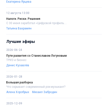
Екатерина Ярцева
12 августа 13:00
Налоги. Риски. Решения
С 30 июня заработал «Цифровой профиль....
Татьяна Вахрамян
Лучшие эфиры
2026-06-24
Пути развития со Станиславом Логуновым
ТРИЗ и бизнес
Денис Кузавлёв
2026-01-28
Большая разборка
Что скрывает современный рок-музыкант?
Алена Хоробрых
Михаил Забродин
2025-12-09