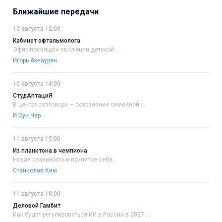
Ближайшие передачи
10 августа 12:00
Кабинет офтальмолога
Эфир посвящён эволюции детской....
Игорь Азнаурян
10 августа 14:00
СтудАптациЯ
В центре разговора — сохранение семейной....
И Сун Чер
11 августа 15:00
Из планктона в чемпиона
Новая реальность и принятие себя..
Станислав Ким
11 августа 18:00
Деловой Гамбит
Как будет регулироваться ИИ в России в 2027....