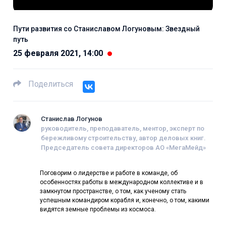
Пути развития со Станиславом Логуновым: Звездный
путь
25 февраля 2021, 14:00
Поделиться
Станислав Логунов
руководитель, преподаватель, ментор, эксперт по
бережливому строительству, автор деловых книг.
Председатель совета директоров АО «МегаМейд»
Поговорим о лидерстве и работе в команде, об
особенностях работы в международном коллективе и в
замкнутом пространстве, о том, как ученому стать
успешным командиром корабля и, конечно, о том, какими
видятся земные проблемы из космоса.