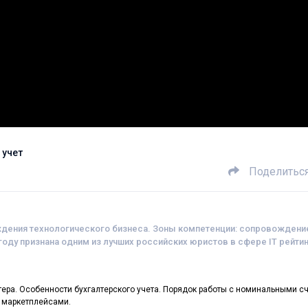
 учет
Поделитьс
ждения технологического бизнеса. Зоны компетенции: сопровождени
9 году признана одним из лучших российских юристов в сфере IT рейти
тера. Особенности бухгалтерского учета. Порядок работы с номинальными с
с маркетплейсами.