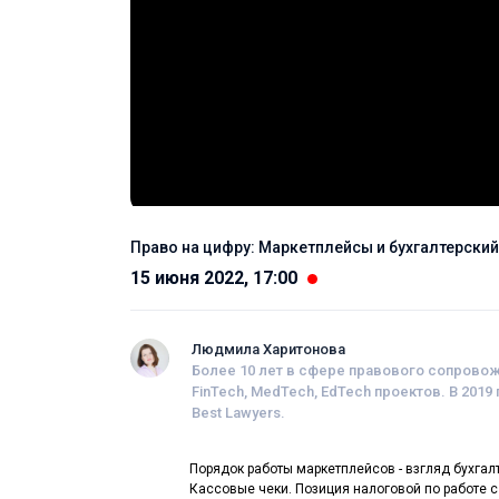
Право на цифру: Маркетплейсы и бухгалтерский
15 июня 2022, 17:00
Людмила Харитонова
Более 10 лет в сфере правового сопрово
FinTech, MedTech, EdTech проектов. В 201
Best Lawyers.
Порядок работы маркетплейсов - взгляд бухгал
Кассовые чеки. Позиция налоговой по работе 