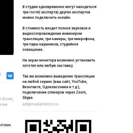
В студии одновременно могут находиться
три гостя( эксперта) других экспертов
можно подключить онлайн.
В стоимость входит полное звуковое и
видеосопровождение инженером
трансляции, три камеры, три микрофона,
три пары наушников, студийное
освещение.
На экран монитора возможно установить
логотип или любую заставку.
я
Так же возможно выведение трансляции
на любой сервис (ваш сайт, YouTube,
Вконтакте, Одоклассники и т.д.),
подключение спикеров через Zoom,
Skype.
е Ecom,
нгом
adt@mediametrics.ru
четами.