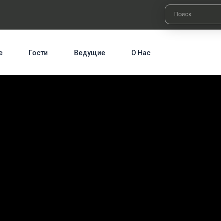
е
Гости
Ведущие
О Нас