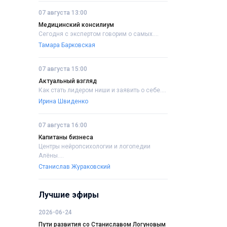
07 августа 13:00
Медицинский консилиум
Сегодня с экспертом говорим о самых....
Тамара Барковская
07 августа 15:00
Актуальный взгляд
Как стать лидером ниши и заявить о себе....
Ирина Швиденко
07 августа 16:00
Капитаны бизнеса
Центры нейропсихологии и логопедии
Алёны....
Станислав Жураковский
Лучшие эфиры
2026-06-24
Пути развития со Станиславом Логуновым