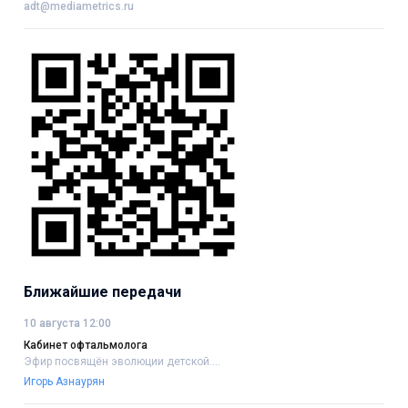
adt@mediametrics.ru
Ближайшие передачи
10 августа 12:00
Кабинет офтальмолога
Эфир посвящён эволюции детской....
Игорь Азнаурян