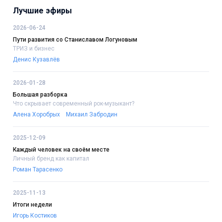
Лучшие эфиры
2026-06-24
Пути развития со Станиславом Логуновым
ТРИЗ и бизнес
Денис Кузавлёв
2026-01-28
Большая разборка
Что скрывает современный рок-музыкант?
Алена Хоробрых
Михаил Забродин
2025-12-09
Каждый человек на своём месте
Личный бренд как капитал
Роман Тарасенко
2025-11-13
Итоги недели
Игорь Костиков