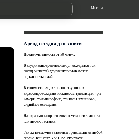
Москва
Аренда студии для записи
Продолжительность от 50 минут.
В студии одновременно могут находиться три
гостя( эксперта) других экспертов можно
подключить онлайн.
В стоимость входит полное звуковое и
видеосопровождение инженером трансляции, три
камеры, три микрофона, три пары наушников,
студийное освещение.
На экран монитора возможно установить логотип
или любую заставку.
Так же возможно выведение трансляции на любой
сервис (ваш сайт, YouTube, Вконтакте,