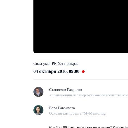
Сила ума: PR без прикрас
04 октября 2016, 09:00
Станислав Гаврилов
Управляющий партнёр бутикового агентства «Sel
Вера Гаврилова
Основатель проекта "MyMentoring"
Мне бы в PR-щики пойти, кто меня научит? Как живётся