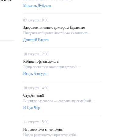
Микаэль Дубухов
07 августа 19:00
Здоровое питание с доктором Еделевым
Пищевая избирательность, это склонность....
Дмитрий Еделев
10 августа 12:00
Кабинет офтальмолога
Эфир посвящён эволюции детской....
Игорь Азнаурян
10 августа 14:00
СтудАптациЯ
В центре разговора — сохранение семейной....
И Сун Чер
11 августа 15:00
Из планктона в чемпиона
Новая реальность и принятие себя..