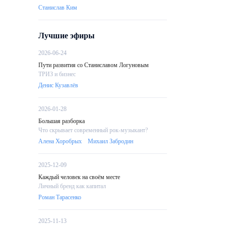
Станислав Ким
Лучшие эфиры
2026-06-24
Пути развития со Станиславом Логуновым
ТРИЗ и бизнес
Денис Кузавлёв
2026-01-28
Большая разборка
Что скрывает современный рок-музыкант?
Алена Хоробрых
Михаил Забродин
2025-12-09
Каждый человек на своём месте
Личный бренд как капитал
Роман Тарасенко
2025-11-13