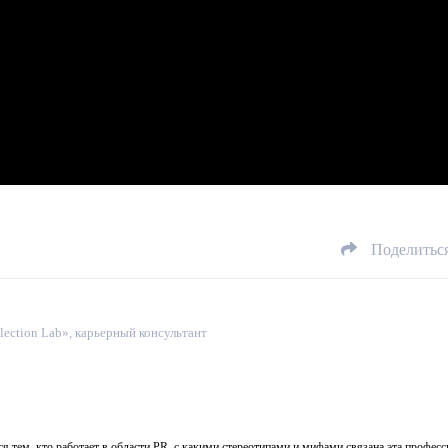
Поделитьс
ection Lab», карьерный консультант
 тем, кто работает в области PR, с какими стереотипами и мифами связана эта професс