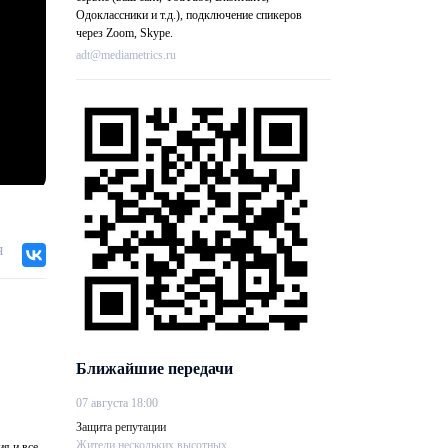
Одоклассники и т.д.), подключение спикеров
через Zoom, Skype.
adt@mediametrics.ru
я
Ближайшие передачи
07 августа 18:00
Защита репутации
Жители нескольких высотных....
ия и все