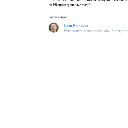
ли PR-щики циничные люди?
Гости эфира:
Иван Кузнецов
Руководитель пресс-службы, Superjob.r