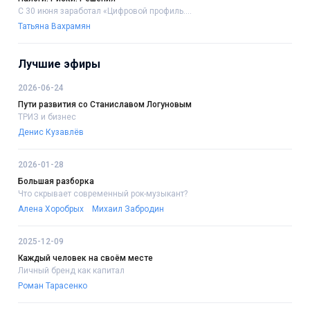
С 30 июня заработал «Цифровой профиль....
Татьяна Вахрамян
Лучшие эфиры
2026-06-24
Пути развития со Станиславом Логуновым
ТРИЗ и бизнес
Денис Кузавлёв
2026-01-28
Большая разборка
Что скрывает современный рок-музыкант?
Алена Хоробрых
Михаил Забродин
2025-12-09
Каждый человек на своём месте
Личный бренд как капитал
Роман Тарасенко