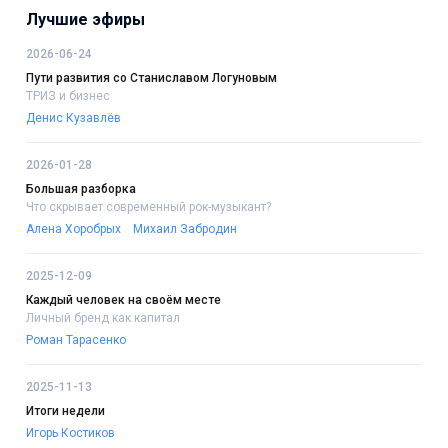
Лучшие эфиры
2026-06-24
Пути развития со Станиславом Логуновым
ТРИЗ и бизнес
Денис Кузавлёв
2026-01-28
Большая разборка
Что скрывает современный рок-музыкант?
Алена Хоробрых
Михаил Забродин
2025-12-09
Каждый человек на своём месте
Личный бренд как капитал
Роман Тарасенко
2025-11-13
Итоги недели
Игорь Костиков