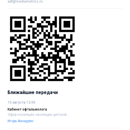
adt@mediametrics.ru
Ближайшие передачи
10 августа 12:00
Кабинет офтальмолога
Эфир посвящён эволюции детской....
Игорь Азнаурян