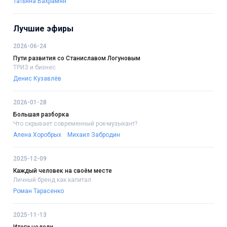
Татьяна Вахрамян
Лучшие эфиры
2026-06-24
Пути развития со Станиславом Логуновым
ТРИЗ и бизнес
Денис Кузавлёв
2026-01-28
Большая разборка
Что скрывает современный рок-музыкант?
Алена Хоробрых
Михаил Забродин
2025-12-09
Каждый человек на своём месте
Личный бренд как капитал
Роман Тарасенко
2025-11-13