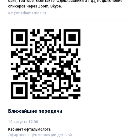
сайт, YouTube, Вконтакте, Одоклассники и т.д.), подключение
спикеров через Zoom, Skype.
adt@mediametrics.ru
Ближайшие передачи
10 августа 12:00
Кабинет офтальмолога
Эфир посвящён эволюции детской....