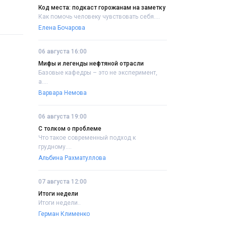
Код места: подкаст горожанам на заметку
Как помочь человеку чувствовать себя....
Елена Бочарова
06 августа 16:00
Мифы и легенды нефтяной отрасли
Базовые кафедры – это не эксперимент,
а....
Варвара Немова
06 августа 19:00
С толком о проблеме
Что такое современный подход к
грудному....
Альбина Рахматуллова
07 августа 12:00
Итоги недели
Итоги недели..
Герман Клименко