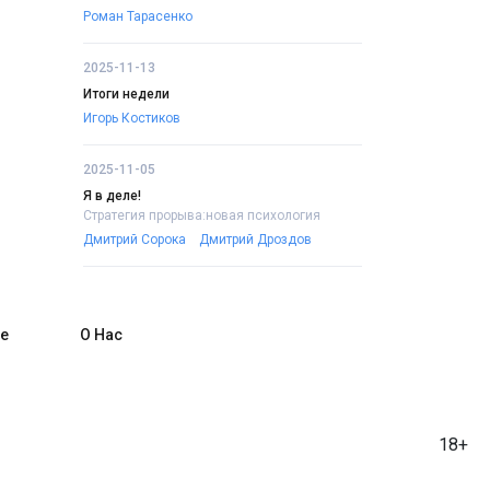
Роман Тарасенко
2025-11-13
Итоги недели
Игорь Костиков
2025-11-05
Я в деле!
Стратегия прорыва:новая психология
Дмитрий Сорока
Дмитрий Дроздов
е
О Нас
18+