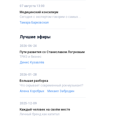
07 августа 13:00
Медицинский консилиум
Сегодня с экспертом говорим о самых....
Тамара Барковская
Лучшие эфиры
2026-06-24
Пути развития со Станиславом Логуновым
ТРИЗ и бизнес
Денис Кузавлёв
2026-01-28
Большая разборка
Что скрывает современный рок-музыкант?
Алена Хоробрых
Михаил Забродин
2025-12-09
Каждый человек на своём месте
Личный бренд как капитал