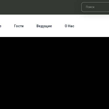
е
Гости
Ведущие
О Нас