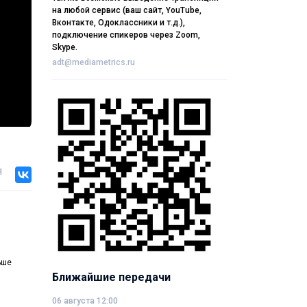
на любой сервис (ваш сайт, YouTube,
Вконтакте, Одоклассники и т.д.),
подключение спикеров через Zoom,
Skype.
adt@mediametrics.ru
я
ьше
Ближайшие передачи
06 августа 12:00