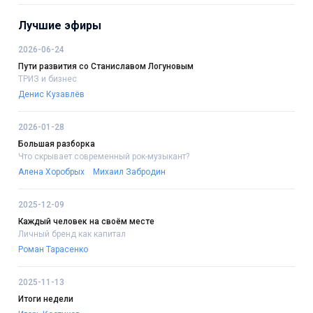
Лучшие эфиры
2026-06-24
Пути развития со Станиславом Логуновым
ТРИЗ и бизнес
Денис Кузавлёв
2026-01-28
Большая разборка
Что скрывает современный рок-музыкант?
Алена Хоробрых
Михаил Забродин
2025-12-09
Каждый человек на своём месте
Личный бренд как капитал
Роман Тарасенко
2025-11-13
Итоги недели