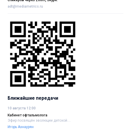
adt@mediametrics.ru
Ближайшие передачи
10 августа 12:00
Кабинет офтальмолога
Эфир посвящён эволюции детской....
Игорь Азнаурян