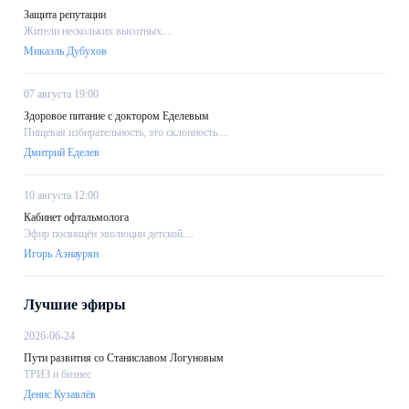
Защита репутации
Жители нескольких высотных....
Микаэль Дубухов
07 августа 19:00
Здоровое питание с доктором Еделевым
Пищевая избирательность, это склонность....
Дмитрий Еделев
10 августа 12:00
Кабинет офтальмолога
Эфир посвящён эволюции детской....
Игорь Азнаурян
Лучшие эфиры
2026-06-24
Пути развития со Станиславом Логуновым
ТРИЗ и бизнес
Денис Кузавлёв