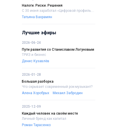
Налоги. Риски. Решения
С 30 июня заработал «Цифровой профиль....
Татьяна Вахрамян
Лучшие эфиры
2026-06-24
Пути развития со Станиславом Логуновым
ТРИЗ и бизнес
Денис Кузавлёв
2026-01-28
Большая разборка
Что скрывает современный рок-музыкант?
Алена Хоробрых
Михаил Забродин
2025-12-09
Каждый человек на своём месте
Личный бренд как капитал
Роман Тарасенко