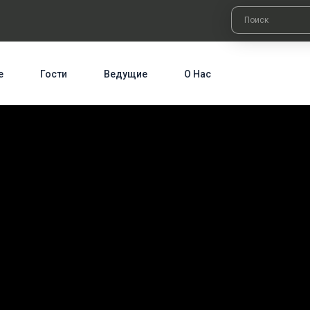
е
Гости
Ведущие
О Нас