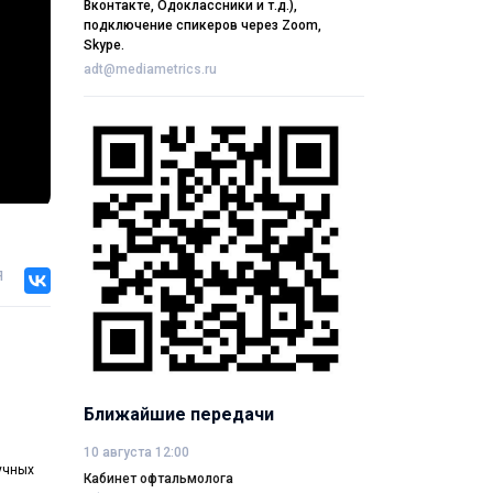
Вконтакте, Одоклассники и т.д.),
подключение спикеров через Zoom,
Skype.
adt@mediametrics.ru
я
Ближайшие передачи
10 августа 12:00
учных
Кабинет офтальмолога