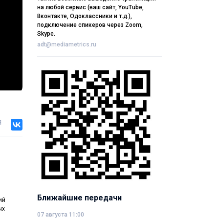
на любой сервис (ваш сайт, YouTube,
Вконтакте, Одоклассники и т.д.),
подключение спикеров через Zoom,
Skype.
adt@mediametrics.ru
я
Ближайшие передачи
ий
ых
07 августа 11:00