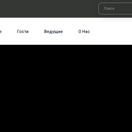
е
Гости
Ведущие
О Нас