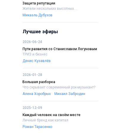
Защита репутации
Жители нескольких высотных....
Микаэль Дубухов
Лучшие эфиры
2026-06-24
Пути развития со Станиславом Логуновым
ТРИЗ и бизнес
Денис Кузавлёв
2026-01-28
Большая разборка
Что скрывает современный рок-музыкант?
Алена Хоробрых
Михаил Забродин
2025-12-09
Каждый человек на своём месте
Личный бренд как капитал
Роман Тарасенко