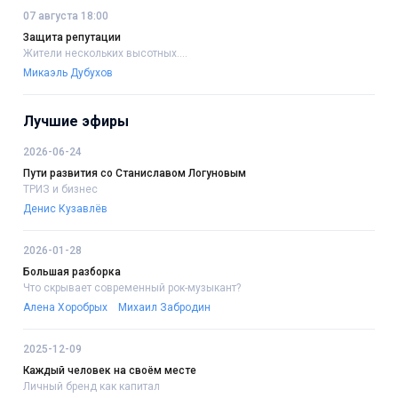
07 августа 18:00
Защита репутации
Жители нескольких высотных....
Микаэль Дубухов
Лучшие эфиры
2026-06-24
Пути развития со Станиславом Логуновым
ТРИЗ и бизнес
Денис Кузавлёв
2026-01-28
Большая разборка
Что скрывает современный рок-музыкант?
Алена Хоробрых
Михаил Забродин
2025-12-09
Каждый человек на своём месте
Личный бренд как капитал