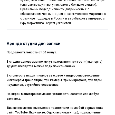
лучше, чем клиент себя сам. Walmart - это про Валлмаркт
(они самые крупные, у них самые большие скидки).
Правильный подход: клиентоцентричность! Об
обязательном чек-листе для стратегического маркетинга;
о разнице подходов в России и за рубежом в интервью с
Гуру маркетинга Гарретт Джонстон.
Аренда студии для записи
Продолжительность от 50 минут.
В студии одновременно могут находиться три гостя( эксперта)
других экспертов можно подключить онлайн.
В стоимость входит полное звуковое и видеосопровождение
инженером трансляции, три камеры, три микрофона, три пары
наушников, студийное освещение.
На экран монитора возможно установить логотип или любую
заставку.
Так же возможно выведение трансляции на любой сервис (ваш
сайт, YouTube, Вконтакте, Одоклассники и т.д.), подключение