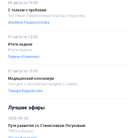
06 августа 19:00
С толком о проблеме
Что такое современный подход к грудному....
Альбина Рахматуллова
07 августа 12:00
Итоги недели
Итоги недели..
Герман Клименко
07 августа 13:00
Медицинский консилиум
Сегодня с экспертом говорим о самых....
Тамара Барковская
Лучшие эфиры
2026-06-24
Пути развития со Станиславом Логуновым
ТРИЗ и бизнес