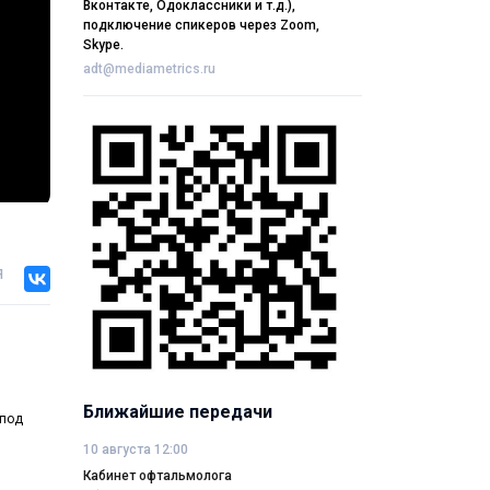
Вконтакте, Одоклассники и т.д.),
подключение спикеров через Zoom,
Skype.
adt@mediametrics.ru
я
Ближайшие передачи
 под
10 августа 12:00
Кабинет офтальмолога