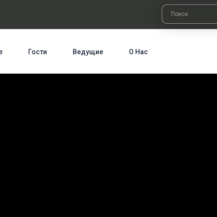
е
Гости
Ведущие
О Нас