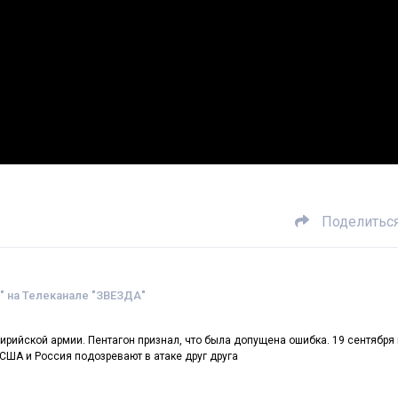
Поделитьс
 на Телеканале "ЗВЕЗДА"
ирийской армии. Пентагон признал, что была допущена ошибка. 19 сентября
США и Россия подозревают в атаке друг друга