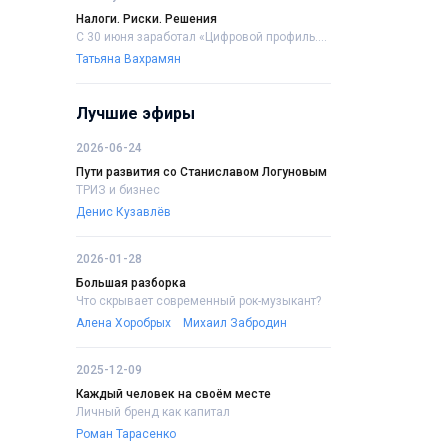
Налоги. Риски. Решения
С 30 июня заработал «Цифровой профиль....
Татьяна Вахрамян
Лучшие эфиры
2026-06-24
Пути развития со Станиславом Логуновым
ТРИЗ и бизнес
Денис Кузавлёв
2026-01-28
Большая разборка
Что скрывает современный рок-музыкант?
Алена Хоробрых
Михаил Забродин
2025-12-09
Каждый человек на своём месте
Личный бренд как капитал
Роман Тарасенко