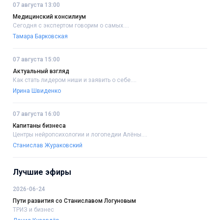
07 августа 13:00
Медицинский консилиум
Сегодня с экспертом говорим о самых....
Тамара Барковская
07 августа 15:00
Актуальный взгляд
Как стать лидером ниши и заявить о себе....
Ирина Швиденко
07 августа 16:00
Капитаны бизнеса
Центры нейропсихологии и логопедии Алёны....
Станислав Жураковский
Лучшие эфиры
2026-06-24
Пути развития со Станиславом Логуновым
ТРИЗ и бизнес