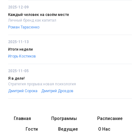
2025-12-09
Каждый человек на своём месте
Личный бренд как капитал
Роман Тарасенко
2025-11-13
Итоги недели
Игорь Костиков
2025-11-05
Я в деле!
Стратегия прорыва:новая психология
Дмитрий Сорока
Дмитрий Дроздов
Главная
Программы
Расписание
Гости
Ведущие
О Нас