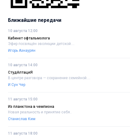
Ближайшие передачи
10 августа 12:00
Кабинет офтальмолога
Эфир посвящён эволюции детской....
Игорь Азнаурян
10 августа 14:00
СтудАптациЯ
В центре разговора — сохранение семейной....
И Сун Чер
11 августа 15:00
Из планктона в чемпиона
Новая реальность и принятие себя..
Станислав Ким
11 августа 18:00