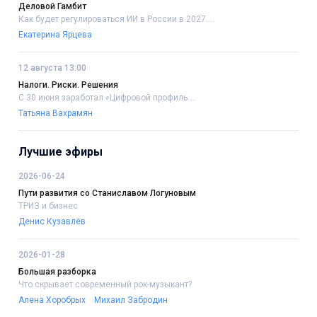
Деловой Гамбит
Как будет регулироваться ИИ в России в 2027....
Екатерина Ярцева
12 августа 13:00
Налоги. Риски. Решения
С 30 июня заработал «Цифровой профиль....
Татьяна Вахрамян
Лучшие эфиры
2026-06-24
Пути развития со Станиславом Логуновым
ТРИЗ и бизнес
Денис Кузавлёв
2026-01-28
Большая разборка
Что скрывает современный рок-музыкант?
Алена Хоробрых
Михаил Забродин