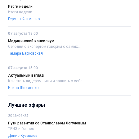
Итоги недели
Итоги недели..
Герман Клименко
07 августа 13:00
Медицинский консилиум
Сегодня с экспертом говорим о самых....
Тамара Барковская
07 августа 15:00
Актуальный взгляд
Как стать лидером ниши и заявить о себе....
Ирина Швиденко
Лучшие эфиры
2026-06-24
Пути развития со Станиславом Логуновым
ТРИЗ и бизнес
Денис Кузавлёв