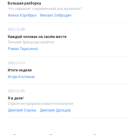
Большая разборка
Что скрывает современный рок-музыкант?
Алена Хоробрых
Михаил Забродин
2025-12-09
Каждый человек на своём месте
Личный бренд как капитал
Роман Тарасенко
2025-11-13
Итоги недели
Игорь Костиков
2025-11-05
Я в деле!
Стратегия прорыва:новая психология
Дмитрий Сорока
Дмитрий Дроздов