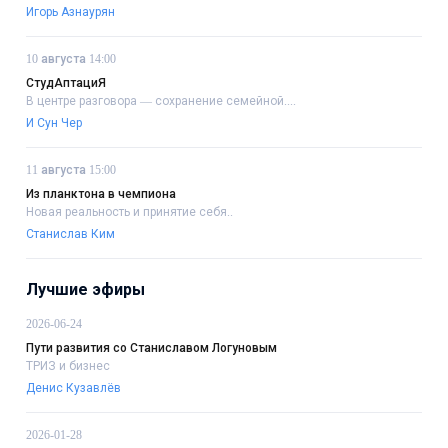
Игорь Азнаурян
10 августа 14:00
СтудАптациЯ
В центре разговора — сохранение семейной....
И Сун Чер
11 августа 15:00
Из планктона в чемпиона
Новая реальность и принятие себя..
Станислав Ким
Лучшие эфиры
2026-06-24
Пути развития со Станиславом Логуновым
ТРИЗ и бизнес
Денис Кузавлёв
2026-01-28