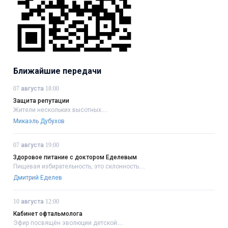
Ближайшие передачи
07 августа 18:00
Защита репутации
Жители нескольких высотных....
Микаэль Дубухов
07 августа 19:00
Здоровое питание с доктором Еделевым
Пищевая избирательность, это склонность....
Дмитрий Еделев
10 августа 12:00
Кабинет офтальмолога
Эфир посвящён эволюции детской....