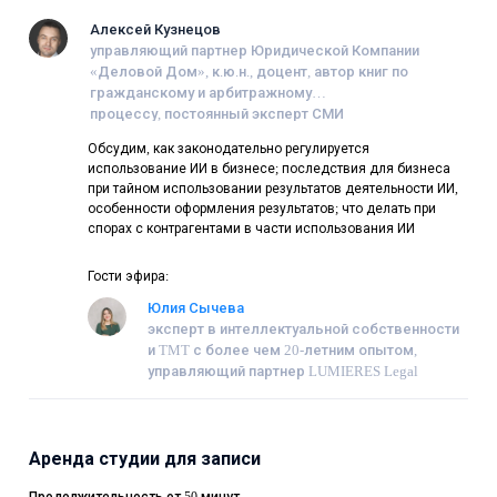
Алексей Кузнецов
управляющий партнер Юридической Компании
«Деловой Дом», к.ю.н., доцент, автор книг по
гражданскому и арбитражному
процессу, постоянный эксперт СМИ
Обсудим, как законодательно регулируется
использование ИИ в бизнесе; последствия для бизнеса
при тайном использовании результатов деятельности ИИ,
особенности оформления результатов; что делать при
спорах с контрагентами в части использования ИИ
Гости эфира:
Юлия Сычева
эксперт в интеллектуальной собственности
и TMT с более чем 20-летним опытом,
управляющий партнер LUMIERES Legal
Аренда студии для записи