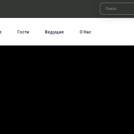
е
Гости
Ведущие
О Нас