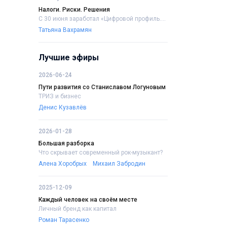
Налоги. Риски. Решения
С 30 июня заработал «Цифровой профиль....
Татьяна Вахрамян
Лучшие эфиры
2026-06-24
Пути развития со Станиславом Логуновым
ТРИЗ и бизнес
Денис Кузавлёв
2026-01-28
Большая разборка
Что скрывает современный рок-музыкант?
Алена Хоробрых
Михаил Забродин
2025-12-09
Каждый человек на своём месте
Личный бренд как капитал
Роман Тарасенко