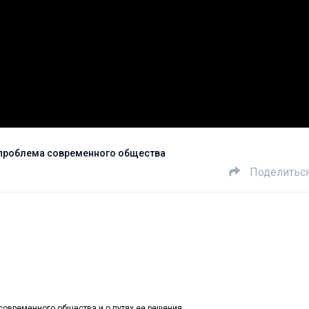
 проблема современного общества
Поделитьс
современного общества и о путях ее решения