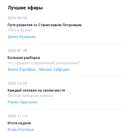
Лучшие эфиры
2026-06-24
Пути развития со Станиславом Логуновым
ТРИЗ и бизнес
Денис Кузавлёв
2026-01-28
Большая разборка
Что скрывает современный рок-музыкант?
Алена Хоробрых
Михаил Забродин
2025-12-09
Каждый человек на своём месте
Личный бренд как капитал
Роман Тарасенко
2025-11-13
Итоги недели
Игорь Костиков