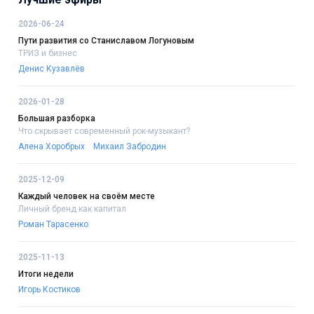
2026-06-24
Пути развития со Станиславом Логуновым
ТРИЗ и бизнес
Денис Кузавлёв
2026-01-28
Большая разборка
Что скрывает современный рок-музыкант?
Алена Хоробрых
Михаил Забродин
2025-12-09
Каждый человек на своём месте
Личный бренд как капитал
Роман Тарасенко
2025-11-13
Итоги недели
Игорь Костиков