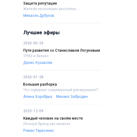
Защита репутации
Жители нескольких высотных....
Микаэль Дубухов
Лучшие эфиры
2026-06-24
Пути развития со Станиславом Логуновым
ТРИЗ и бизнес
Денис Кузавлёв
2026-01-28
Большая разборка
Что скрывает современный рок-музыкант?
Алена Хоробрых
Михаил Забродин
2025-12-09
Каждый человек на своём месте
Личный бренд как капитал
Роман Тарасенко