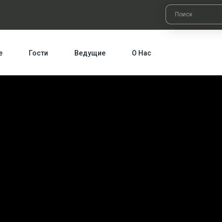
е
Гости
Ведущие
О Нас