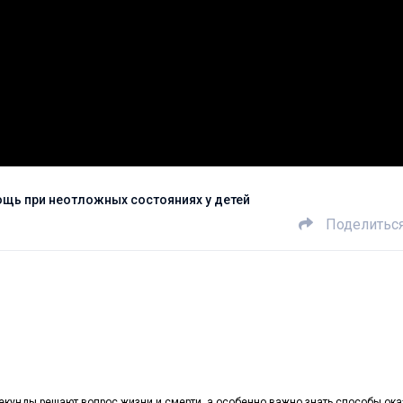
щь при неотложных состояниях у детей
Поделитьс
 секунды решают вопрос жизни и смерти, а особенно важно знать способы ок