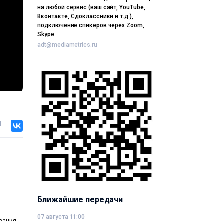
на любой сервис (ваш сайт, YouTube,
Вконтакте, Одоклассники и т.д.),
подключение спикеров через Zoom,
Skype.
adt@mediametrics.ru
я
Ближайшие передачи
07 августа 11:00
азания