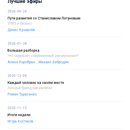
Лучшие эфиры
2026-06-24
Пути развития со Станиславом Логуновым
ТРИЗ и бизнес
Денис Кузавлёв
2026-01-28
Большая разборка
Что скрывает современный рок-музыкант?
Алена Хоробрых
Михаил Забродин
2025-12-09
Каждый человек на своём месте
Личный бренд как капитал
Роман Тарасенко
2025-11-13
Итоги недели
Игорь Костиков