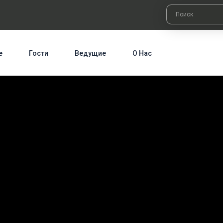
е
Гости
Ведущие
О Нас