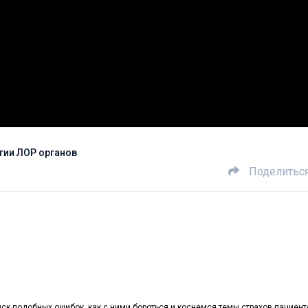
гии ЛОР органов
Поделитьс
ск подобных ошибок, как с ними бороться и коснемся темы страхов пациенто