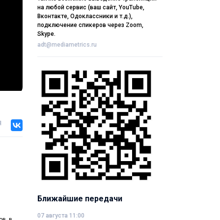
на любой сервис (ваш сайт, YouTube,
Вконтакте, Одоклассники и т.д.),
подключение спикеров через Zoom,
Skype.
adt@mediametrics.ru
я
Ближайшие передачи
07 августа 11:00
в, в