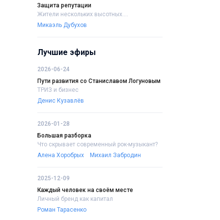
Защита репутации
Жители нескольких высотных....
Микаэль Дубухов
Лучшие эфиры
2026-06-24
Пути развития со Станиславом Логуновым
ТРИЗ и бизнес
Денис Кузавлёв
2026-01-28
Большая разборка
Что скрывает современный рок-музыкант?
Алена Хоробрых
Михаил Забродин
2025-12-09
Каждый человек на своём месте
Личный бренд как капитал
Роман Тарасенко