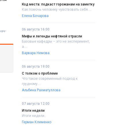
Код места: подкаст горожанам на заметку
Как помочь человеку чувствовать себя....
Елена Бочарова
06 августа 16:00
рач-
Мифы и легенды нефтяной отрасли
Базовые кафедры – это не эксперимент,
а....
Варвара Немова
06 августа 19:00
С толком о проблеме
Что такое современный подход к
грудному....
Альбина Рахматуллова
07 августа 12:00
Итоги недели
Итоги недели..
Герман Клименко