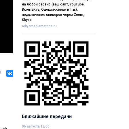
на любой сервис (ваш сайт, YouTube,
Вконтакте, Одоклассники и т.д.),
подключение спикеров через Zoom,
Skype.
adt@mediametrics.ru
я
Ближайшие передачи
06 августа 12:00
стой