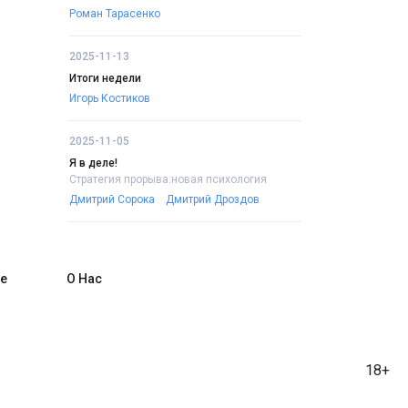
Роман Тарасенко
2025-11-13
Итоги недели
Игорь Костиков
2025-11-05
Я в деле!
Стратегия прорыва:новая психология
Дмитрий Сорока
Дмитрий Дроздов
е
О Нас
18+