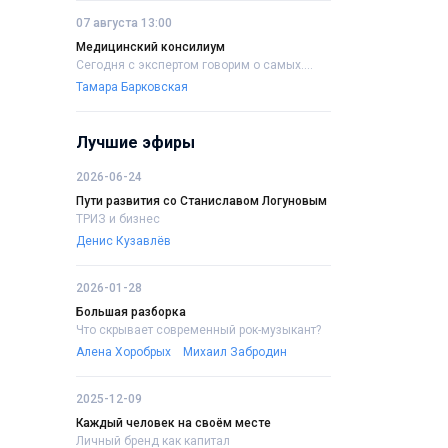
07 августа 13:00
Медицинский консилиум
Сегодня с экспертом говорим о самых....
Тамара Барковская
Лучшие эфиры
2026-06-24
Пути развития со Станиславом Логуновым
ТРИЗ и бизнес
Денис Кузавлёв
2026-01-28
Большая разборка
Что скрывает современный рок-музыкант?
Алена Хоробрых
Михаил Забродин
2025-12-09
Каждый человек на своём месте
Личный бренд как капитал