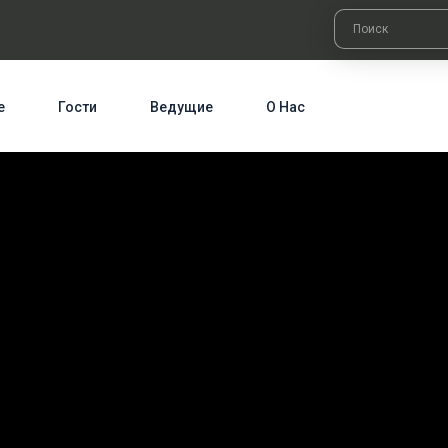
е
Гости
Ведущие
О Нас