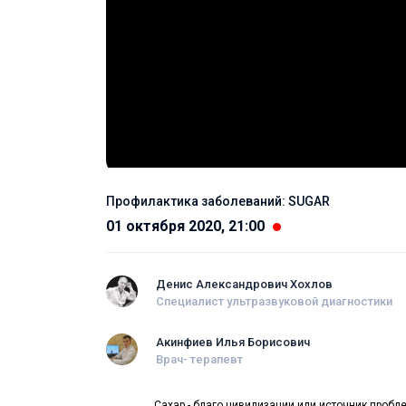
Профилактика заболеваний: SUGAR
01 октября 2020, 21:00
Денис Александрович Хохлов
Специалист ультразвуковой диагностики
Акинфиев Илья Борисович
Врач- терапевт
Сахар - благо цивилизации или источник пробл