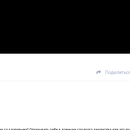
Поделитьс
ем со здоровьем? Отказывать себе в ложечке сладкого лакомства или это пу