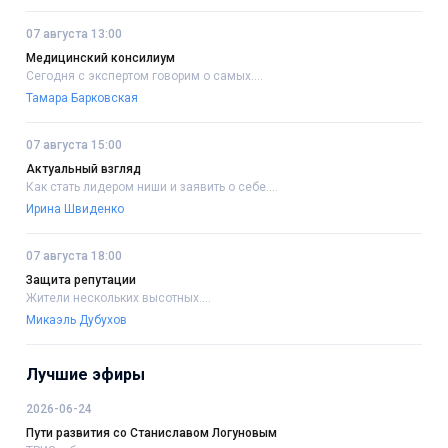
07 августа 13:00
Медицинский консилиум
Сегодня с экспертом говорим о самых....
Тамара Барковская
07 августа 15:00
Актуальный взгляд
Как стать лидером ниши и заявить о себе....
Ирина Швиденко
07 августа 18:00
Защита репутации
Жители нескольких высотных....
Микаэль Дубухов
Лучшие эфиры
2026-06-24
Пути развития со Станиславом Логуновым